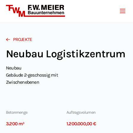
Unternehmen
Leistungen
Projekte
Referenzen
PROJEKTE
Karriere
Neubau Logistikzentrum
Kontakt
Neubau
Gebäude 2-geschossig mit
Zwischenebenen
Betonmenge
Auftragsvolumen
3.200 m³
1.200.000,00 €