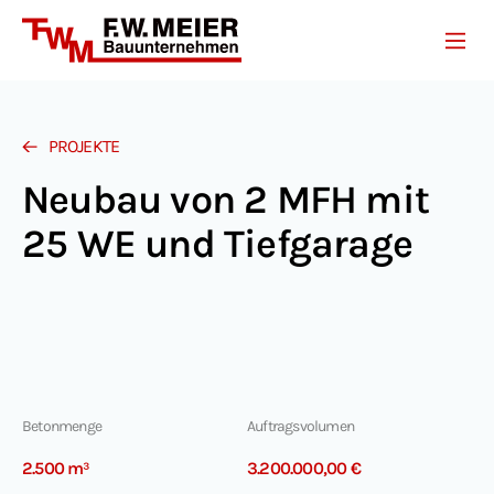
Unternehmen
Leistungen
Projekte
Referenzen
PROJEKTE
Karriere
Neubau von 2 MFH mit
Kontakt
25 WE und Tiefgarage
Betonmenge
Auftragsvolumen
2.500 m³
3.200.000,00 €